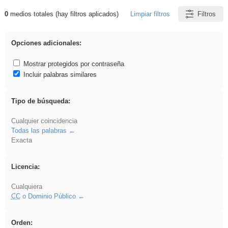
0
medios totales (hay filtros aplicados)
Limpiar filtros
Filtros
Resultados de: brillo
Opciones adicionales:
Mostrar protegidos por contraseña
Incluir palabras similares
Tipo de búsqueda:
Cualquier coincidencia
Todas las palabras
Exacta
Licencia:
Cualquiera
CC
o Dominio Público
Orden: