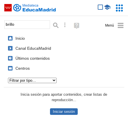
Mediateca de EducaMadrid
Saltar navegación
Servic
Educa
Palabra o frase:
Búsqueda avanzada
Ayuda
(en
ventana
Inicio
nueva)
Canal EducaMadrid
Últimos contenidos
Centros
Tipo de contenido:
Inicia sesión para aportar contenidos, crear listas de
reproducción...
Iniciar sesión