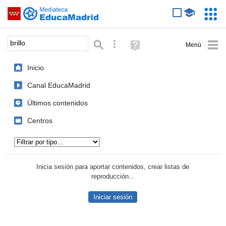
Mediateca de EducaMadrid
Saltar navegación
Servic
Educa
Palabra o frase:
Búsqueda avanzada
Ayuda
(en
ventana
Inicio
nueva)
Canal EducaMadrid
Últimos contenidos
Centros
Tipo de contenido:
Inicia sesión para aportar contenidos, crear listas de
reproducción...
Iniciar sesión