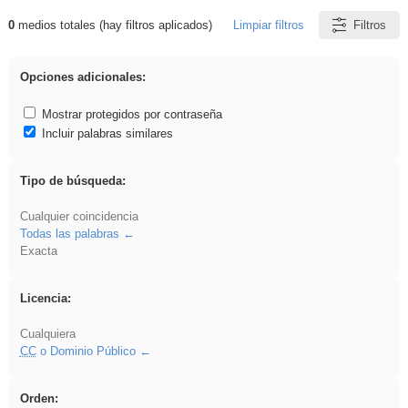
0
medios totales (hay filtros aplicados)
Limpiar filtros
Filtros
Resultados de: brillo
Opciones adicionales:
Mostrar protegidos por contraseña
Incluir palabras similares
Tipo de búsqueda:
Cualquier coincidencia
Todas las palabras
Exacta
Licencia:
Cualquiera
CC
o Dominio Público
Orden: