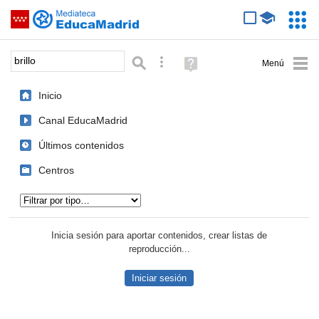
Mediateca de EducaMadrid
Saltar navegación
Servic
Educa
Palabra o frase:
Búsqueda avanzada
Ayuda
(en
ventana
Inicio
nueva)
Canal EducaMadrid
Últimos contenidos
Centros
Tipo de contenido:
Inicia sesión para aportar contenidos, crear listas de
reproducción...
Iniciar sesión