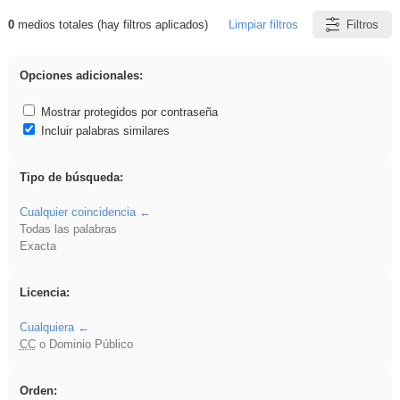
0
medios totales (hay filtros aplicados)
Limpiar filtros
Filtros
Resultados de: brillo
Opciones adicionales:
Mostrar protegidos por contraseña
Incluir palabras similares
Tipo de búsqueda:
Cualquier coincidencia
Todas las palabras
Exacta
Licencia:
Cualquiera
CC
o Dominio Público
Orden: