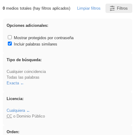
0
medios totales (hay filtros aplicados)
Limpiar filtros
Filtros
Resultados de: brillo
Opciones adicionales:
Mostrar protegidos por contraseña
Incluir palabras similares
Tipo de búsqueda:
Cualquier coincidencia
Todas las palabras
Exacta
Licencia:
Cualquiera
CC
o Dominio Público
Orden: