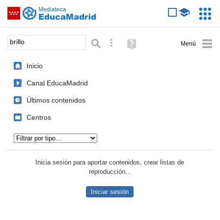
Mediateca de EducaMadrid
Saltar navegación
Servic
Educa
Palabra o frase:
Búsqueda avanzada
Ayuda
(en
ventana
Inicio
nueva)
Canal EducaMadrid
Últimos contenidos
Centros
Tipo de contenido:
Inicia sesión para aportar contenidos, crear listas de
reproducción...
Iniciar sesión