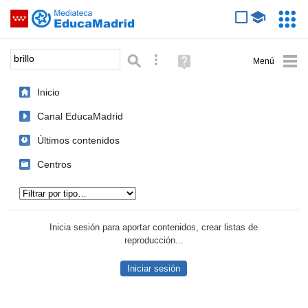
Mediateca de EducaMadrid
Saltar navegación
Servic
Educa
Palabra o frase:
Búsqueda avanzada
Ayuda
(en
ventana
Inicio
nueva)
Canal EducaMadrid
Últimos contenidos
Centros
Tipo de contenido:
Inicia sesión para aportar contenidos, crear listas de
reproducción...
Iniciar sesión