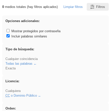
0
medios totales (hay filtros aplicados)
Limpiar filtros
Filtros
Resultados de: brillo
Opciones adicionales:
Mostrar protegidos por contraseña
Incluir palabras similares
Tipo de búsqueda:
Cualquier coincidencia
Todas las palabras
Exacta
Licencia:
Cualquiera
CC
o Dominio Público
Orden: