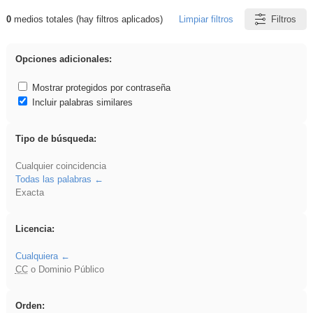
0
medios totales (hay filtros aplicados)
Limpiar filtros
Filtros
Resultados de: brillo
Opciones adicionales:
Mostrar protegidos por contraseña
Incluir palabras similares
Tipo de búsqueda:
Cualquier coincidencia
Todas las palabras
Exacta
Licencia:
Cualquiera
CC
o Dominio Público
Orden: