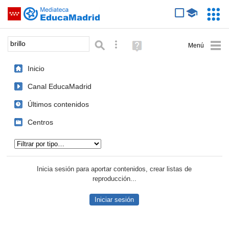
Mediateca de EducaMadrid
Saltar navegación
Servic
Educa
Palabra o frase:
Búsqueda avanzada
Ayuda
(en
ventana
Inicio
nueva)
Canal EducaMadrid
Últimos contenidos
Centros
Tipo de contenido:
Inicia sesión para aportar contenidos, crear listas de
reproducción...
Iniciar sesión