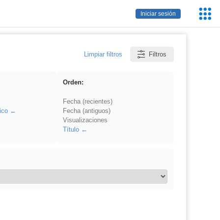
Servic
Iniciar sesión
Educa
Limpiar filtros
Filtros
Orden:
Fecha (recientes)
ico
Fecha (antiguos)
Visualizaciones
Título