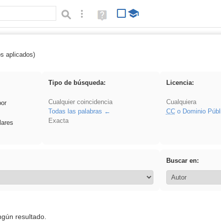
Búsqueda avanzada
Ayuda
(en
ventana
nueva)
os aplicados)
rillo
Tipo de búsqueda:
Licencia:
Cualquier coincidencia
Cualquiera
por
Todas las palabras
CC
o Dominio Públ
Exacta
lares
Buscar en:
ngún resultado.