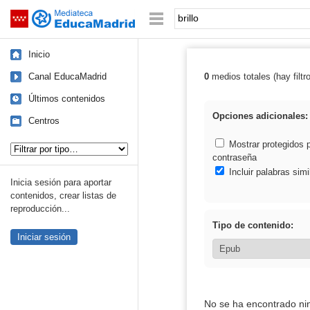
Mediateca de EducaMadrid
Saltar navegación
Palabra o frase:
Inicio
Canal EducaMadrid
0
medios totales (hay filtr
Resultados de: b
Últimos contenidos
Opciones adicionales:
Centros
Tipo de contenido:
Mostrar protegidos 
contraseña
Incluir palabras simi
Inicia sesión para aportar
contenidos, crear listas de
reproducción...
Tipo de contenido:
Iniciar sesión
No se ha encontrado ni