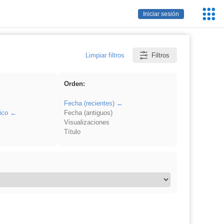
Servic
Iniciar sesión
Educa
Limpiar filtros
Filtros
Orden:
Fecha (recientes)
ico
Fecha (antiguos)
Visualizaciones
Título