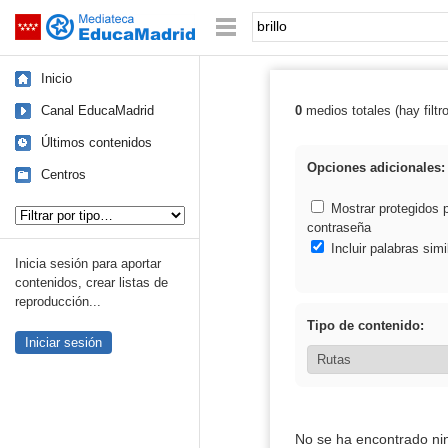
Mediateca de EducaMadrid
Saltar navegación
Palabra o frase:
Inicio
Canal EducaMadrid
0
medios totales (hay filtr
Resultados de: b
Últimos contenidos
Opciones adicionales:
Centros
Tipo de contenido:
Mostrar protegidos 
contraseña
Incluir palabras simi
Inicia sesión para aportar
contenidos, crear listas de
reproducción...
Tipo de contenido:
Iniciar sesión
No se ha encontrado ni