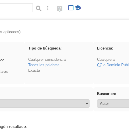
Búsqueda avanzada
Ayuda
(en
ventana
nueva)
os aplicados)
rillo
Tipo de búsqueda:
Licencia:
Cualquier coincidencia
Cualquiera
por
Todas las palabras
CC
o Dominio Públ
Exacta
lares
Buscar en:
ngún resultado.