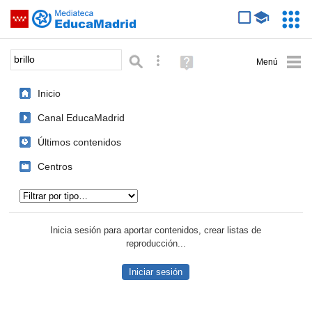
Mediateca de EducaMadrid
Saltar navegación
Servic
Educa
Palabra o frase:
Búsqueda avanzada
Ayuda
(en
ventana
Inicio
nueva)
Canal EducaMadrid
Últimos contenidos
Centros
Tipo de contenido:
Inicia sesión para aportar contenidos, crear listas de
reproducción...
Iniciar sesión