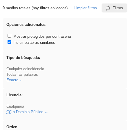
0
medios totales (hay filtros aplicados)
Limpiar filtros
Filtros
Resultados de: brillo
Opciones adicionales:
Mostrar protegidos por contraseña
Incluir palabras similares
Tipo de búsqueda:
Cualquier coincidencia
Todas las palabras
Exacta
Licencia:
Cualquiera
CC
o Dominio Público
Orden: