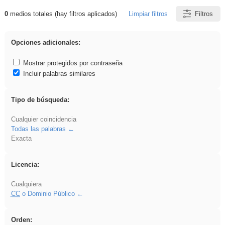
0
medios totales (hay filtros aplicados)
Limpiar filtros
Filtros
Resultados de: brillo
Opciones adicionales:
Mostrar protegidos por contraseña
Incluir palabras similares
Tipo de búsqueda:
Cualquier coincidencia
Todas las palabras
Exacta
Licencia:
Cualquiera
CC
o Dominio Público
Orden: