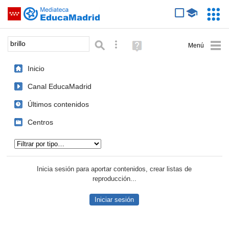
Mediateca de EducaMadrid
Saltar navegación
Servic
Educa
Palabra o frase:
Búsqueda avanzada
Ayuda
(en
ventana
Inicio
nueva)
Canal EducaMadrid
Últimos contenidos
Centros
Tipo de contenido:
Inicia sesión para aportar contenidos, crear listas de
reproducción...
Iniciar sesión