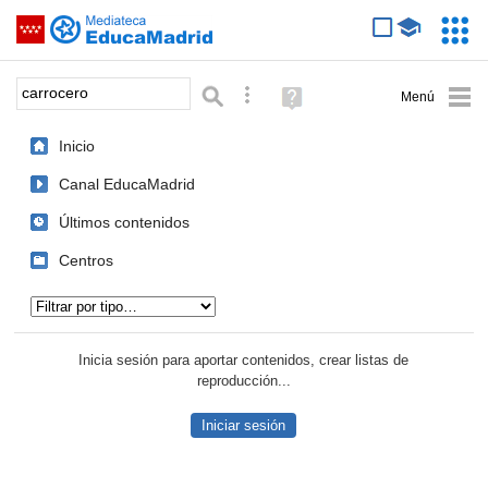
Mediateca de EducaMadrid
Saltar navegación
Servic
Educa
Palabra o frase:
Búsqueda avanzada
Ayuda
(en
ventana
Inicio
nueva)
Canal EducaMadrid
Últimos contenidos
Centros
Tipo de contenido:
Inicia sesión para aportar contenidos, crear listas de
reproducción...
Iniciar sesión