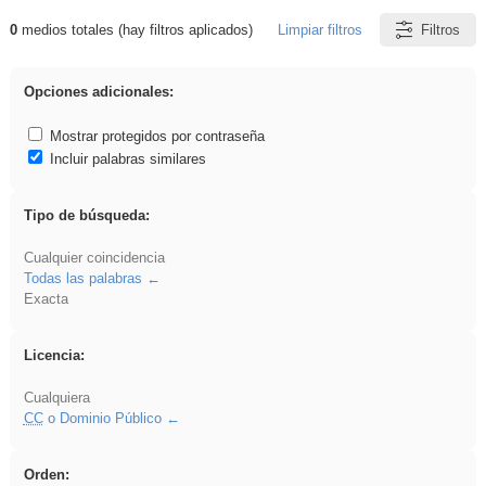
0
medios totales (hay filtros aplicados)
Limpiar filtros
Filtros
Resultados de: carrocero
Opciones adicionales:
Mostrar protegidos por contraseña
Incluir palabras similares
Tipo de búsqueda:
Cualquier coincidencia
Todas las palabras
Exacta
Licencia:
Cualquiera
CC
o Dominio Público
Orden: