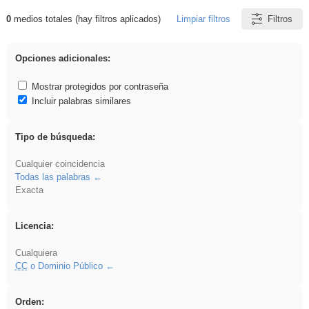
0
medios totales (hay filtros aplicados)
Limpiar filtros
Filtros
Resultados de: carrocero
Opciones adicionales:
Mostrar protegidos por contraseña
Incluir palabras similares
Tipo de búsqueda:
Cualquier coincidencia
Todas las palabras
Exacta
Licencia:
Cualquiera
CC
o Dominio Público
Orden: