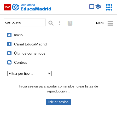
Mediateca de EducaMadrid
Saltar navegación
Servic
Educa
Palabra o frase:
Búsqueda avanzada
Ayuda
(en
ventana
Inicio
nueva)
Canal EducaMadrid
Últimos contenidos
Centros
Tipo de contenido:
Inicia sesión para aportar contenidos, crear listas de
reproducción...
Iniciar sesión