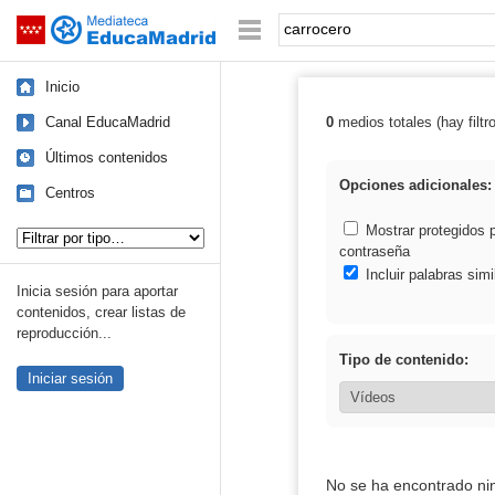
Mediateca de EducaMadrid
Saltar navegación
Palabra o frase:
Inicio
Canal EducaMadrid
0
medios totales (hay filtr
Resultados de: 
Últimos contenidos
Opciones adicionales:
Centros
Tipo de contenido:
Mostrar protegidos 
contraseña
Incluir palabras simi
Inicia sesión para aportar
contenidos, crear listas de
reproducción...
Tipo de contenido:
Iniciar sesión
No se ha encontrado ni