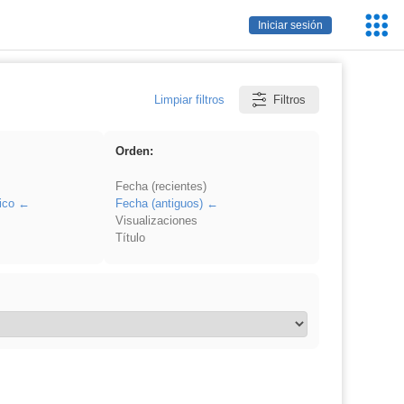
Servic
Iniciar sesión
Educa
Limpiar filtros
Filtros
Orden:
Fecha (recientes)
ico
Fecha (antiguos)
Visualizaciones
Título