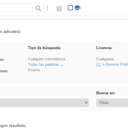
Búsqueda avanzada
Ayuda
(en
ventana
nueva)
os aplicados)
carrocero
Tipo de búsqueda:
Licencia:
Cualquier coincidencia
Cualquiera
por
Todas las palabras
CC
o Dominio Públ
Exacta
lares
Buscar en:
ngún resultado.