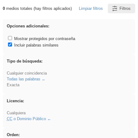
0
medios totales (hay filtros aplicados)
Limpiar filtros
Filtros
Resultados de: carrocero
Opciones adicionales:
Mostrar protegidos por contraseña
Incluir palabras similares
Tipo de búsqueda:
Cualquier coincidencia
Todas las palabras
Exacta
Licencia:
Cualquiera
CC
o Dominio Público
Orden: