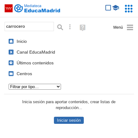
Mediateca de EducaMadrid
Saltar navegación
Servic
Educa
Palabra o frase:
Búsqueda avanzada
Ayuda
(en
ventana
Inicio
nueva)
Canal EducaMadrid
Últimos contenidos
Centros
Tipo de contenido:
Inicia sesión para aportar contenidos, crear listas de
reproducción...
Iniciar sesión