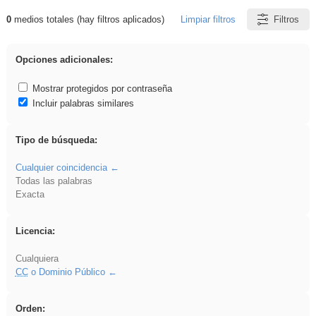
0
medios totales (hay filtros aplicados)
Limpiar filtros
Filtros
Resultados de: carrocero
Opciones adicionales:
Mostrar protegidos por contraseña
Incluir palabras similares
Tipo de búsqueda:
Cualquier coincidencia
Todas las palabras
Exacta
Licencia:
Cualquiera
CC
o Dominio Público
Orden: