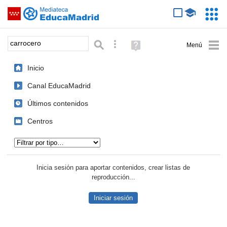
Mediateca de EducaMadrid
Saltar navegación
Servic
Educa
Palabra o frase:
Búsqueda avanzada
Ayuda
(en
ventana
Inicio
nueva)
Canal EducaMadrid
Últimos contenidos
Centros
Tipo de contenido:
Inicia sesión para aportar contenidos, crear listas de
reproducción...
Iniciar sesión