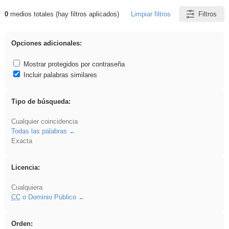
0
medios totales (hay filtros aplicados)
Limpiar filtros
Filtros
Resultados de: carrocero
Opciones adicionales:
Mostrar protegidos por contraseña
Incluir palabras similares
Tipo de búsqueda:
Cualquier coincidencia
Todas las palabras
Exacta
Licencia:
Cualquiera
CC
o Dominio Público
Orden: