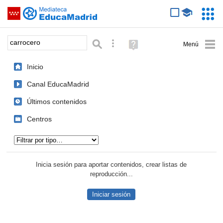
Mediateca de EducaMadrid
Saltar navegación
Servic
Educa
Palabra o frase:
Búsqueda avanzada
Ayuda
(en
ventana
Inicio
nueva)
Canal EducaMadrid
Últimos contenidos
Centros
Tipo de contenido:
Inicia sesión para aportar contenidos, crear listas de
reproducción...
Iniciar sesión