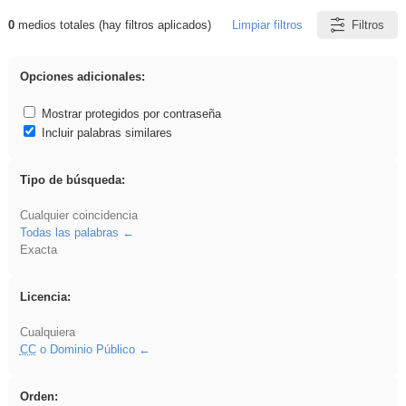
0
medios totales (hay filtros aplicados)
Limpiar filtros
Filtros
Resultados de: carrocero
Opciones adicionales:
Mostrar protegidos por contraseña
Incluir palabras similares
Tipo de búsqueda:
Cualquier coincidencia
Todas las palabras
Exacta
Licencia:
Cualquiera
CC
o Dominio Público
Orden: