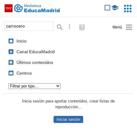
Mediateca de EducaMadrid
Saltar navegación
Servic
Educa
Palabra o frase:
Búsqueda avanzada
Ayuda
(en
ventana
Inicio
nueva)
Canal EducaMadrid
Últimos contenidos
Centros
Tipo de contenido:
Inicia sesión para aportar contenidos, crear listas de
reproducción...
Iniciar sesión