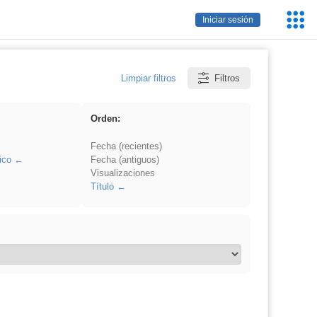
Servic
Iniciar sesión
Educa
Limpiar filtros
Filtros
Orden:
Fecha (recientes)
ico
Fecha (antiguos)
Visualizaciones
Título