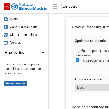
Mediateca de EducaMadrid
Saltar navegación
Palabra o frase:
Inicio
Canal EducaMadrid
0
medios totales (hay filtr
Resultados de: 
Últimos contenidos
Opciones adicionales:
Centros
Tipo de contenido:
Mostrar protegidos 
contraseña
Incluir palabras simi
Inicia sesión para aportar
contenidos, crear listas de
reproducción...
Tipo de contenido:
Iniciar sesión
No se ha encontrado ni