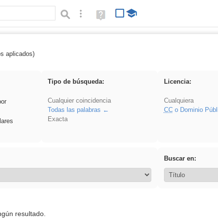
Búsqueda avanzada
Ayuda
(en
ventana
nueva)
os aplicados)
carrocero
Tipo de búsqueda:
Licencia:
Cualquier coincidencia
Cualquiera
por
Todas las palabras
CC
o Dominio Públ
Exacta
lares
Buscar en:
ngún resultado.