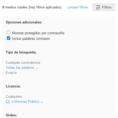
0
medios totales (hay filtros aplicados)
Limpiar filtros
Filtros
Resultados de: carrocero
Opciones adicionales:
Mostrar protegidos por contraseña
Incluir palabras similares
Tipo de búsqueda:
Cualquier coincidencia
Todas las palabras
Exacta
Licencia:
Cualquiera
CC
o Dominio Público
Orden: