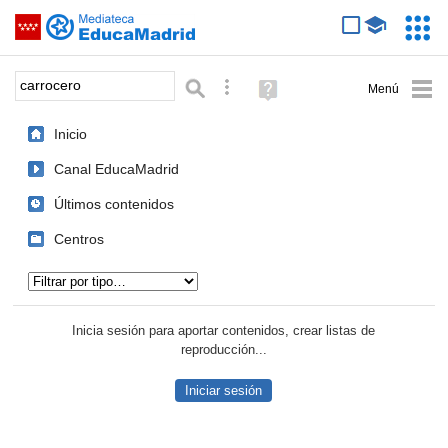
Mediateca de EducaMadrid
Saltar navegación
Servic
Educa
Palabra o frase:
Búsqueda avanzada
Ayuda
(en
ventana
Inicio
nueva)
Canal EducaMadrid
Últimos contenidos
Centros
Tipo de contenido:
Inicia sesión para aportar contenidos, crear listas de
reproducción...
Iniciar sesión