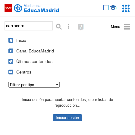
Mediateca de EducaMadrid
Saltar navegación
Servic
Educa
Palabra o frase:
Búsqueda avanzada
Ayuda
(en
ventana
Inicio
nueva)
Canal EducaMadrid
Últimos contenidos
Centros
Tipo de contenido:
Inicia sesión para aportar contenidos, crear listas de
reproducción...
Iniciar sesión