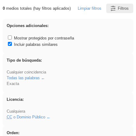
0
medios totales (hay filtros aplicados)
Limpiar filtros
Filtros
Resultados de: carrocero
Opciones adicionales:
Mostrar protegidos por contraseña
Incluir palabras similares
Tipo de búsqueda:
Cualquier coincidencia
Todas las palabras
Exacta
Licencia:
Cualquiera
CC
o Dominio Público
Orden: