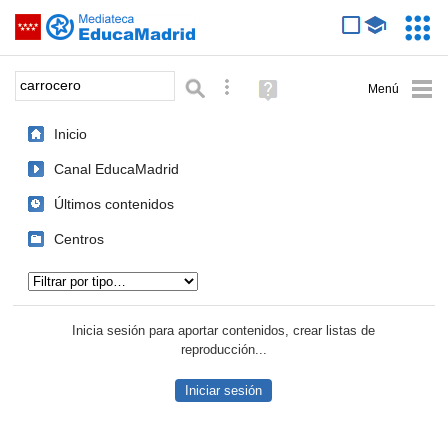
Mediateca de EducaMadrid
Saltar navegación
Servic
Educa
Palabra o frase:
Búsqueda avanzada
Ayuda
(en
ventana
Inicio
nueva)
Canal EducaMadrid
Últimos contenidos
Centros
Tipo de contenido:
Inicia sesión para aportar contenidos, crear listas de
reproducción...
Iniciar sesión