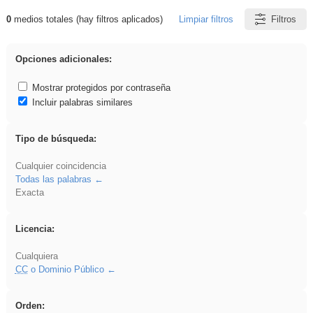
0
medios totales (hay filtros aplicados)
Limpiar filtros
Filtros
Resultados de: carrocero
Opciones adicionales:
Mostrar protegidos por contraseña
Incluir palabras similares
Tipo de búsqueda:
Cualquier coincidencia
Todas las palabras
Exacta
Licencia:
Cualquiera
CC
o Dominio Público
Orden: