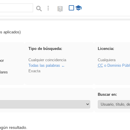
Búsqueda avanzada
Ayuda
(en
ventana
nueva)
os aplicados)
carrocero
Tipo de búsqueda:
Licencia:
Cualquier coincidencia
Cualquiera
por
Todas las palabras
CC
o Dominio Públ
Exacta
lares
Buscar en:
ngún resultado.