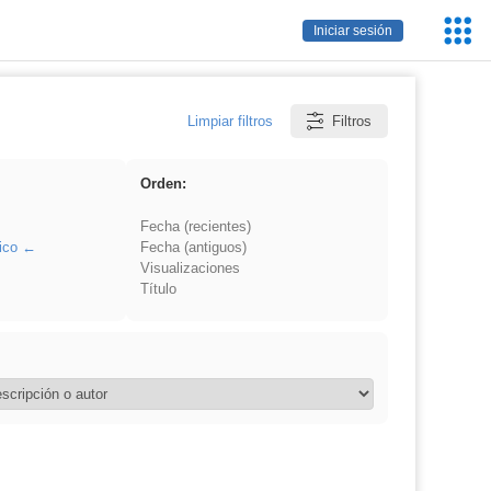
Servic
Iniciar sesión
Educa
Limpiar filtros
Filtros
Orden:
Fecha (recientes)
ico
Fecha (antiguos)
Visualizaciones
Título