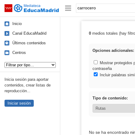
Mediateca de EducaMadrid
Saltar navegación
Palabra o frase:
Inicio
Canal EducaMadrid
0
medios totales (hay filtr
Resultados de: 
Últimos contenidos
Opciones adicionales:
Centros
Tipo de contenido:
Mostrar protegidos 
contraseña
Incluir palabras simi
Inicia sesión para aportar
contenidos, crear listas de
reproducción...
Tipo de contenido:
Iniciar sesión
No se ha encontrado ni