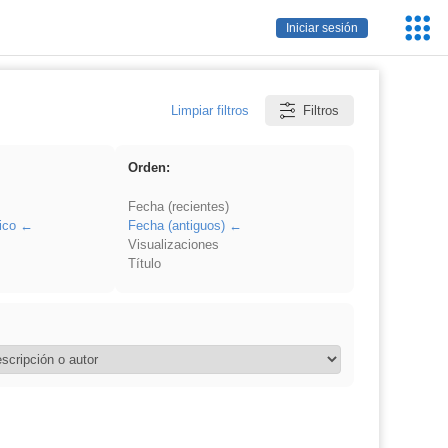
Servic
Iniciar sesión
Educa
Limpiar filtros
Filtros
Orden:
Fecha (recientes)
ico
Fecha (antiguos)
Visualizaciones
Título