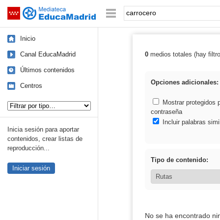
Mediateca de EducaMadrid
Saltar navegación
Palabra o frase:
Inicio
Canal EducaMadrid
0
medios totales (hay filtr
Resultados de: 
Últimos contenidos
Opciones adicionales:
Centros
Tipo de contenido:
Mostrar protegidos 
contraseña
Incluir palabras simi
Inicia sesión para aportar
contenidos, crear listas de
reproducción...
Tipo de contenido:
Iniciar sesión
No se ha encontrado ni