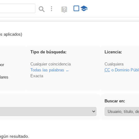
Búsqueda avanzada
Ayuda
(en
ventana
nueva)
os aplicados)
carrocero
Tipo de búsqueda:
Licencia:
Cualquier coincidencia
Cualquiera
por
Todas las palabras
CC
o Dominio Públ
Exacta
lares
Buscar en:
ngún resultado.