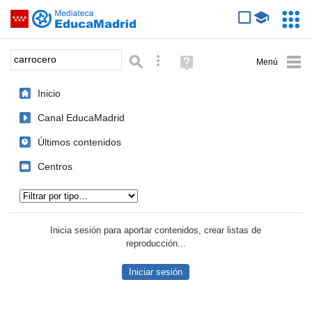
Mediateca de EducaMadrid
Saltar navegación
Servic
Educa
Palabra o frase:
Búsqueda avanzada
Ayuda
(en
ventana
Inicio
nueva)
Canal EducaMadrid
Últimos contenidos
Centros
Tipo de contenido:
Inicia sesión para aportar contenidos, crear listas de
reproducción...
Iniciar sesión