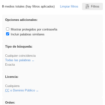
0
medios totales (hay filtros aplicados)
Limpiar filtros
Filtros
Resultados de: carrocero
Opciones adicionales:
Mostrar protegidos por contraseña
Incluir palabras similares
Tipo de búsqueda:
Cualquier coincidencia
Todas las palabras
Exacta
Licencia:
Cualquiera
CC
o Dominio Público
Orden: