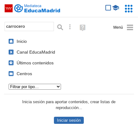
Mediateca de EducaMadrid
Saltar navegación
Servic
Educa
Palabra o frase:
Búsqueda avanzada
Ayuda
(en
ventana
Inicio
nueva)
Canal EducaMadrid
Últimos contenidos
Centros
Tipo de contenido:
Inicia sesión para aportar contenidos, crear listas de
reproducción...
Iniciar sesión