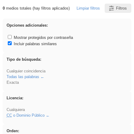
0
medios totales (hay filtros aplicados)
Limpiar filtros
Filtros
Resultados de: carrocero
Opciones adicionales:
Mostrar protegidos por contraseña
Incluir palabras similares
Tipo de búsqueda:
Cualquier coincidencia
Todas las palabras
Exacta
Licencia:
Cualquiera
CC
o Dominio Público
Orden: