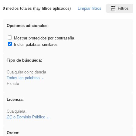
0
medios totales (hay filtros aplicados)
Limpiar filtros
Filtros
Resultados de: carrocero
Opciones adicionales:
Mostrar protegidos por contraseña
Incluir palabras similares
Tipo de búsqueda:
Cualquier coincidencia
Todas las palabras
Exacta
Licencia:
Cualquiera
CC
o Dominio Público
Orden: