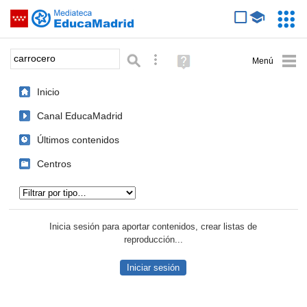
Mediateca de EducaMadrid
Saltar navegación
Servic
Educa
Palabra o frase:
Búsqueda avanzada
Ayuda
(en
ventana
Inicio
nueva)
Canal EducaMadrid
Últimos contenidos
Centros
Tipo de contenido:
Inicia sesión para aportar contenidos, crear listas de
reproducción...
Iniciar sesión