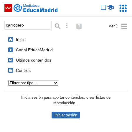
Mediateca de EducaMadrid
Saltar navegación
Servic
Educa
Palabra o frase:
Búsqueda avanzada
Ayuda
(en
ventana
Inicio
nueva)
Canal EducaMadrid
Últimos contenidos
Centros
Tipo de contenido:
Inicia sesión para aportar contenidos, crear listas de
reproducción...
Iniciar sesión