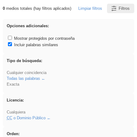
0
medios totales (hay filtros aplicados)
Limpiar filtros
Filtros
Resultados de: carrocero
Opciones adicionales:
Mostrar protegidos por contraseña
Incluir palabras similares
Tipo de búsqueda:
Cualquier coincidencia
Todas las palabras
Exacta
Licencia:
Cualquiera
CC
o Dominio Público
Orden: