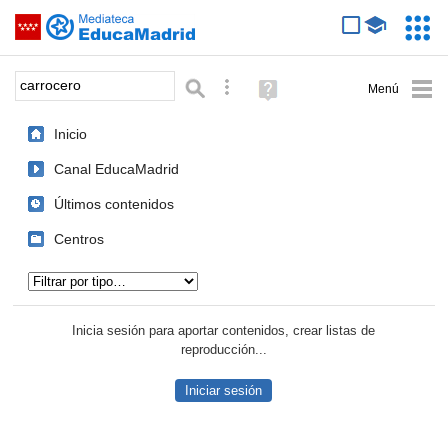
Mediateca de EducaMadrid
Saltar navegación
Servic
Educa
Palabra o frase:
Búsqueda avanzada
Ayuda
(en
ventana
Inicio
nueva)
Canal EducaMadrid
Últimos contenidos
Centros
Tipo de contenido:
Inicia sesión para aportar contenidos, crear listas de
reproducción...
Iniciar sesión