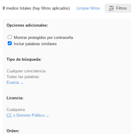
0
medios totales (hay filtros aplicados)
Limpiar filtros
Filtros
Resultados de: carrocero
Opciones adicionales:
Mostrar protegidos por contraseña
Incluir palabras similares
Tipo de búsqueda:
Cualquier coincidencia
Todas las palabras
Exacta
Licencia:
Cualquiera
CC
o Dominio Público
Orden: