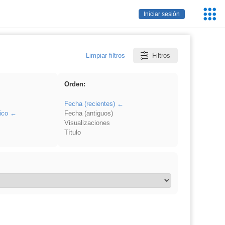
Servic
Iniciar sesión
Educa
Limpiar filtros
Filtros
Orden:
Fecha (recientes)
ico
Fecha (antiguos)
Visualizaciones
Título