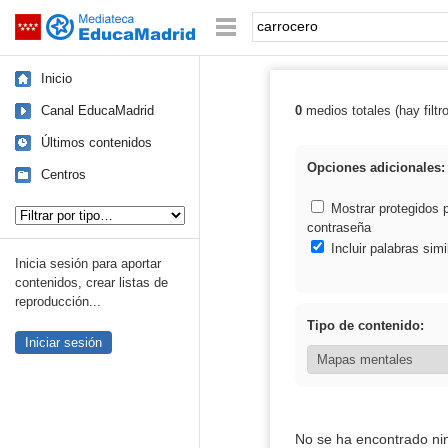
Mediateca de EducaMadrid
Saltar navegación
Palabra o frase:
Inicio
Canal EducaMadrid
0
medios totales (hay filtr
Resultados de: 
Últimos contenidos
Opciones adicionales:
Centros
Tipo de contenido:
Mostrar protegidos 
contraseña
Incluir palabras simi
Inicia sesión para aportar
contenidos, crear listas de
reproducción...
Tipo de contenido:
Iniciar sesión
No se ha encontrado ni