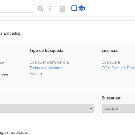
Búsqueda avanzada
Ayuda
(en
ventana
nueva)
os aplicados)
carrocero
Tipo de búsqueda:
Licencia:
Cualquier coincidencia
Cualquiera
por
Todas las palabras
CC
o Dominio Públ
Exacta
lares
Buscar en:
ngún resultado.