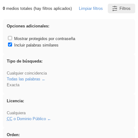
0
medios totales (hay filtros aplicados)
Limpiar filtros
Filtros
Resultados de: carrocero
Opciones adicionales:
Mostrar protegidos por contraseña
Incluir palabras similares
Tipo de búsqueda:
Cualquier coincidencia
Todas las palabras
Exacta
Licencia:
Cualquiera
CC
o Dominio Público
Orden: