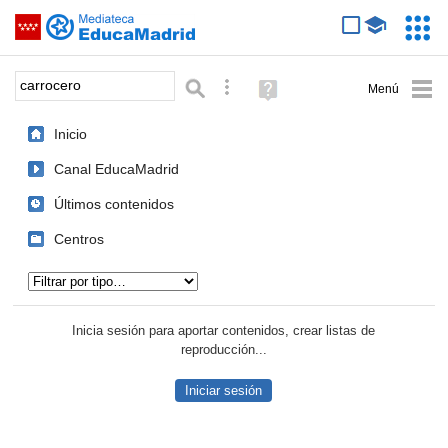
Mediateca de EducaMadrid
Saltar navegación
Servic
Educa
Palabra o frase:
Búsqueda avanzada
Ayuda
(en
ventana
Inicio
nueva)
Canal EducaMadrid
Últimos contenidos
Centros
Tipo de contenido:
Inicia sesión para aportar contenidos, crear listas de
reproducción...
Iniciar sesión