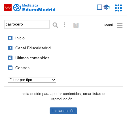
Mediateca de EducaMadrid
Saltar navegación
Servic
Educa
Palabra o frase:
Búsqueda avanzada
Ayuda
(en
ventana
Inicio
nueva)
Canal EducaMadrid
Últimos contenidos
Centros
Tipo de contenido:
Inicia sesión para aportar contenidos, crear listas de
reproducción...
Iniciar sesión