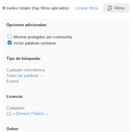
0
medios totales (hay filtros aplicados)
Limpiar filtros
Filtros
Resultados de: carrocero
Opciones adicionales:
Mostrar protegidos por contraseña
Incluir palabras similares
Tipo de búsqueda:
Cualquier coincidencia
Todas las palabras
Exacta
Licencia:
Cualquiera
CC
o Dominio Público
Orden: