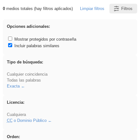
0
medios totales (hay filtros aplicados)
Limpiar filtros
Filtros
Resultados de: carrocero
Opciones adicionales:
Mostrar protegidos por contraseña
Incluir palabras similares
Tipo de búsqueda:
Cualquier coincidencia
Todas las palabras
Exacta
Licencia:
Cualquiera
CC
o Dominio Público
Orden: