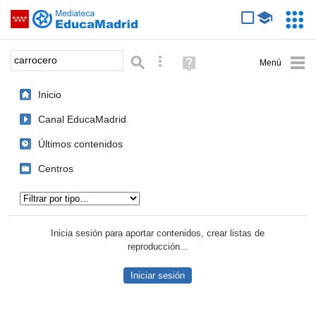
Mediateca de EducaMadrid
Saltar navegación
Servic
Educa
Palabra o frase:
Búsqueda avanzada
Ayuda
(en
ventana
Inicio
nueva)
Canal EducaMadrid
Últimos contenidos
Centros
Tipo de contenido:
Inicia sesión para aportar contenidos, crear listas de
reproducción...
Iniciar sesión