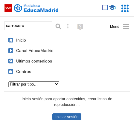
Mediateca de EducaMadrid
Saltar navegación
Servic
Educa
Palabra o frase:
Búsqueda avanzada
Ayuda
(en
ventana
Inicio
nueva)
Canal EducaMadrid
Últimos contenidos
Centros
Tipo de contenido:
Inicia sesión para aportar contenidos, crear listas de
reproducción...
Iniciar sesión