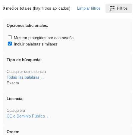
0
medios totales (hay filtros aplicados)
Limpiar filtros
Filtros
Resultados de: carrocero
Opciones adicionales:
Mostrar protegidos por contraseña
Incluir palabras similares
Tipo de búsqueda:
Cualquier coincidencia
Todas las palabras
Exacta
Licencia:
Cualquiera
CC
o Dominio Público
Orden: