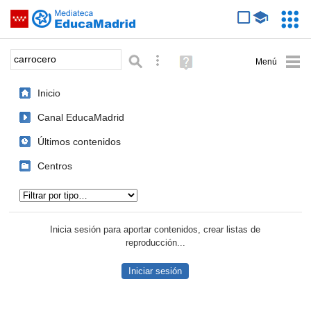
Mediateca de EducaMadrid
Saltar navegación
Servic
Educa
Palabra o frase:
Búsqueda avanzada
Ayuda
(en
ventana
Inicio
nueva)
Canal EducaMadrid
Últimos contenidos
Centros
Tipo de contenido:
Inicia sesión para aportar contenidos, crear listas de
reproducción...
Iniciar sesión