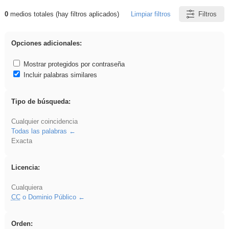
0
medios totales (hay filtros aplicados)
Limpiar filtros
Filtros
Resultados de: carrocero
Opciones adicionales:
Mostrar protegidos por contraseña
Incluir palabras similares
Tipo de búsqueda:
Cualquier coincidencia
Todas las palabras
Exacta
Licencia:
Cualquiera
CC
o Dominio Público
Orden: