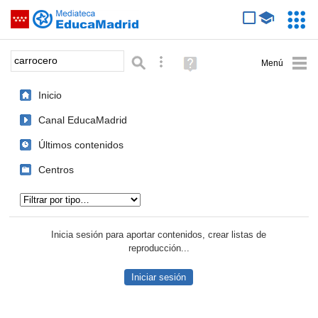
Mediateca de EducaMadrid
Saltar navegación
Servic
Educa
Palabra o frase:
Búsqueda avanzada
Ayuda
(en
ventana
Inicio
nueva)
Canal EducaMadrid
Últimos contenidos
Centros
Tipo de contenido:
Inicia sesión para aportar contenidos, crear listas de
reproducción...
Iniciar sesión