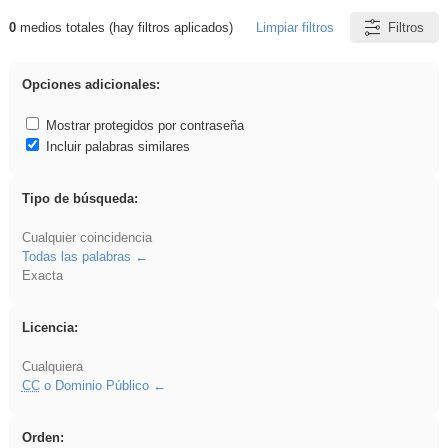
0
medios totales (hay filtros aplicados)
Limpiar filtros
Filtros
Resultados de: carrocero
Opciones adicionales:
Mostrar protegidos por contraseña
Incluir palabras similares
Tipo de búsqueda:
Cualquier coincidencia
Todas las palabras
Exacta
Licencia:
Cualquiera
CC
o Dominio Público
Orden: