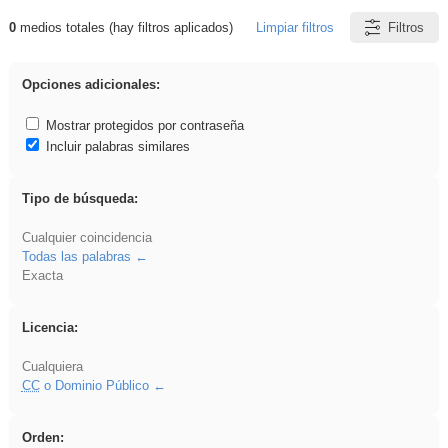
0
medios totales (hay filtros aplicados)
Limpiar filtros
Filtros
Resultados de: carrocero
Opciones adicionales:
Mostrar protegidos por contraseña
Incluir palabras similares
Tipo de búsqueda:
Cualquier coincidencia
Todas las palabras
Exacta
Licencia:
Cualquiera
CC
o Dominio Público
Orden: