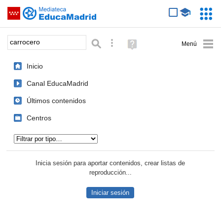
Mediateca de EducaMadrid
Saltar navegación
Servic
Educa
Palabra o frase:
Búsqueda avanzada
Ayuda
(en
ventana
Inicio
nueva)
Canal EducaMadrid
Últimos contenidos
Centros
Tipo de contenido:
Inicia sesión para aportar contenidos, crear listas de
reproducción...
Iniciar sesión