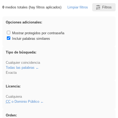
0
medios totales (hay filtros aplicados)
Limpiar filtros
Filtros
Resultados de: carrocero
Opciones adicionales:
Mostrar protegidos por contraseña
Incluir palabras similares
Tipo de búsqueda:
Cualquier coincidencia
Todas las palabras
Exacta
Licencia:
Cualquiera
CC
o Dominio Público
Orden: