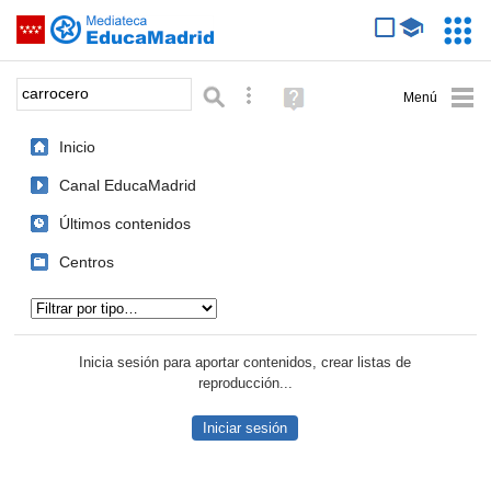
Mediateca de EducaMadrid
Saltar navegación
Servic
Educa
Palabra o frase:
Búsqueda avanzada
Ayuda
(en
ventana
Inicio
nueva)
Canal EducaMadrid
Últimos contenidos
Centros
Tipo de contenido:
Inicia sesión para aportar contenidos, crear listas de
reproducción...
Iniciar sesión