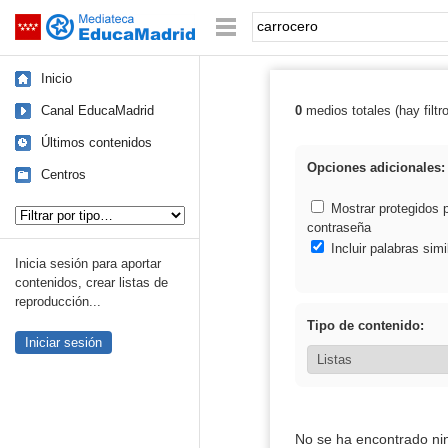
Mediateca de EducaMadrid
Saltar navegación
Palabra o frase:
Inicio
Canal EducaMadrid
0
medios totales (hay filtr
Resultados de: 
Últimos contenidos
Opciones adicionales:
Centros
Tipo de contenido:
Mostrar protegidos 
contraseña
Incluir palabras simi
Inicia sesión para aportar
contenidos, crear listas de
reproducción...
Tipo de contenido:
Iniciar sesión
No se ha encontrado ni