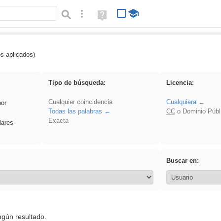
Búsqueda avanzada
Ayuda
(en
ventana
nueva)
os aplicados)
carrocero
Tipo de búsqueda:
Licencia:
Cualquier coincidencia
Cualquiera
por
Todas las palabras
CC
o Dominio Públ
Exacta
lares
Buscar en:
ngún resultado.