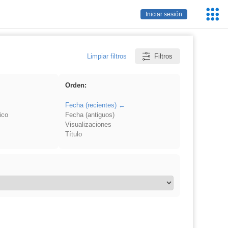
Servic
Iniciar sesión
Educa
Limpiar filtros
Filtros
Orden:
Fecha (recientes)
ico
Fecha (antiguos)
Visualizaciones
Título