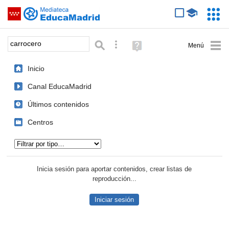
Mediateca de EducaMadrid
Saltar navegación
Servic
Educa
Palabra o frase:
Búsqueda avanzada
Ayuda
(en
ventana
Inicio
nueva)
Canal EducaMadrid
Últimos contenidos
Centros
Tipo de contenido:
Inicia sesión para aportar contenidos, crear listas de
reproducción...
Iniciar sesión