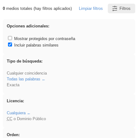
0
medios totales (hay filtros aplicados)
Limpiar filtros
Filtros
Resultados de: carrocero
Opciones adicionales:
Mostrar protegidos por contraseña
Incluir palabras similares
Tipo de búsqueda:
Cualquier coincidencia
Todas las palabras
Exacta
Licencia:
Cualquiera
CC
o Dominio Público
Orden: