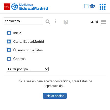
Mediateca de EducaMadrid
Saltar navegación
Servic
Educa
Palabra o frase:
Búsqueda avanzada
Ayuda
(en
ventana
Inicio
nueva)
Canal EducaMadrid
Últimos contenidos
Centros
Tipo de contenido:
Inicia sesión para aportar contenidos, crear listas de
reproducción...
Iniciar sesión