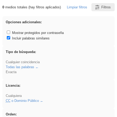
0
medios totales (hay filtros aplicados)
Limpiar filtros
Filtros
Resultados de: carrocero
Opciones adicionales:
Mostrar protegidos por contraseña
Incluir palabras similares
Tipo de búsqueda:
Cualquier coincidencia
Todas las palabras
Exacta
Licencia:
Cualquiera
CC
o Dominio Público
Orden: