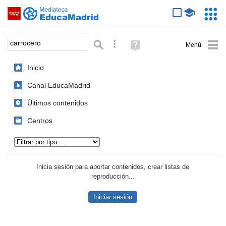
Mediateca de EducaMadrid
Saltar navegación
Servic
Educa
Palabra o frase:
Búsqueda avanzada
Ayuda
(en
ventana
Inicio
nueva)
Canal EducaMadrid
Últimos contenidos
Centros
Tipo de contenido:
Inicia sesión para aportar contenidos, crear listas de
reproducción...
Iniciar sesión