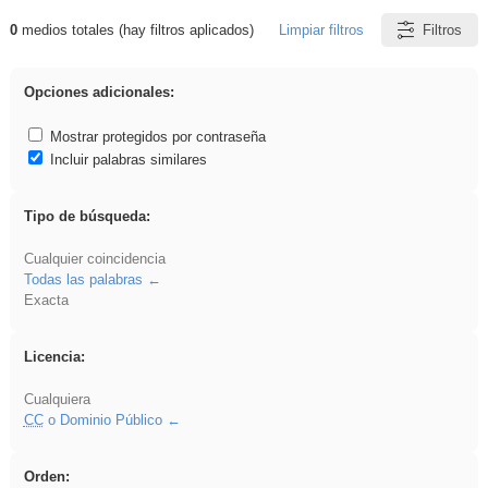
0
medios totales (hay filtros aplicados)
Limpiar filtros
Filtros
Resultados de: carrocero
Opciones adicionales:
Mostrar protegidos por contraseña
Incluir palabras similares
Tipo de búsqueda:
Cualquier coincidencia
Todas las palabras
Exacta
Licencia:
Cualquiera
CC
o Dominio Público
Orden: