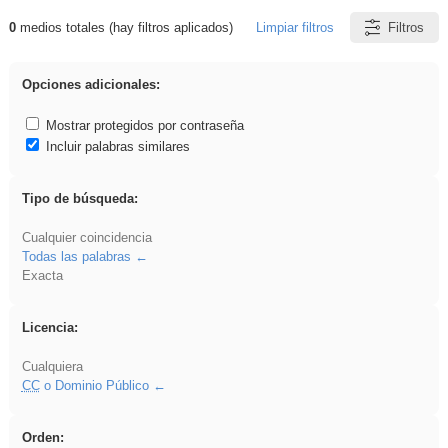
0
medios totales (hay filtros aplicados)
Limpiar filtros
Filtros
Resultados de: carrocero
Opciones adicionales:
Mostrar protegidos por contraseña
Incluir palabras similares
Tipo de búsqueda:
Cualquier coincidencia
Todas las palabras
Exacta
Licencia:
Cualquiera
CC
o Dominio Público
Orden: