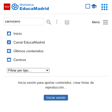
Mediateca de EducaMadrid
Saltar navegación
Servic
Educa
Palabra o frase:
Búsqueda avanzada
Ayuda
(en
ventana
Inicio
nueva)
Canal EducaMadrid
Últimos contenidos
Centros
Tipo de contenido:
Inicia sesión para aportar contenidos, crear listas de
reproducción...
Iniciar sesión