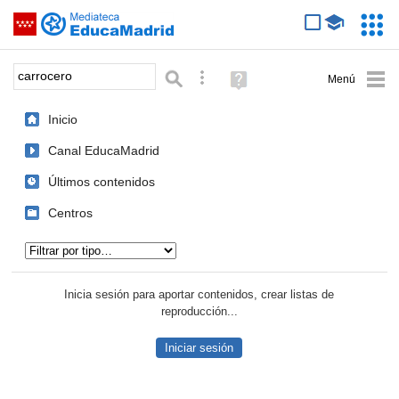
Mediateca de EducaMadrid
Saltar navegación
Servic
Educa
Palabra o frase:
Búsqueda avanzada
Ayuda
(en
ventana
Inicio
nueva)
Canal EducaMadrid
Últimos contenidos
Centros
Tipo de contenido:
Inicia sesión para aportar contenidos, crear listas de
reproducción...
Iniciar sesión