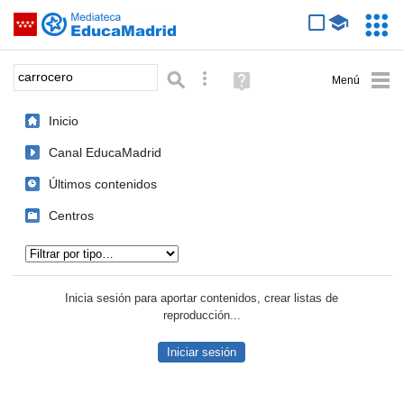
Mediateca de EducaMadrid
Saltar navegación
Servic
Educa
Palabra o frase:
Búsqueda avanzada
Ayuda
(en
ventana
Inicio
nueva)
Canal EducaMadrid
Últimos contenidos
Centros
Tipo de contenido:
Inicia sesión para aportar contenidos, crear listas de
reproducción...
Iniciar sesión