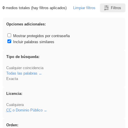
0
medios totales (hay filtros aplicados)
Limpiar filtros
Filtros
Resultados de: carrocero
Opciones adicionales:
Mostrar protegidos por contraseña
Incluir palabras similares
Tipo de búsqueda:
Cualquier coincidencia
Todas las palabras
Exacta
Licencia:
Cualquiera
CC
o Dominio Público
Orden: