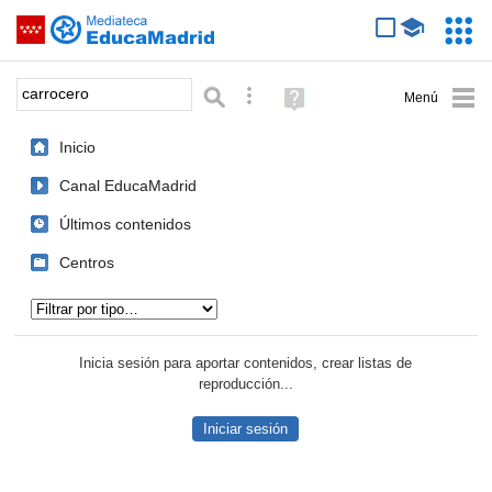
Mediateca de EducaMadrid
Saltar navegación
Servic
Educa
Palabra o frase:
Búsqueda avanzada
Ayuda
(en
ventana
Inicio
nueva)
Canal EducaMadrid
Últimos contenidos
Centros
Tipo de contenido:
Inicia sesión para aportar contenidos, crear listas de
reproducción...
Iniciar sesión