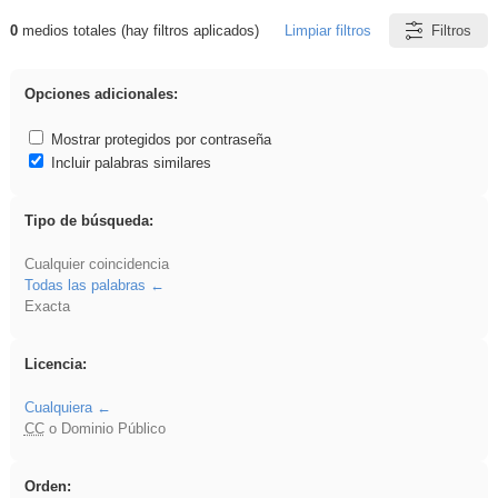
0
medios totales (hay filtros aplicados)
Limpiar filtros
Filtros
Resultados de: carrocero
Opciones adicionales:
Mostrar protegidos por contraseña
Incluir palabras similares
Tipo de búsqueda:
Cualquier coincidencia
Todas las palabras
Exacta
Licencia:
Cualquiera
CC
o Dominio Público
Orden: