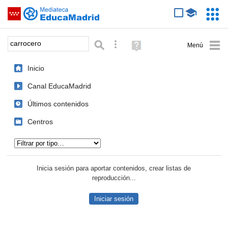
Mediateca de EducaMadrid
Saltar navegación
Servic
Educa
Palabra o frase:
Búsqueda avanzada
Ayuda
(en
ventana
Inicio
nueva)
Canal EducaMadrid
Últimos contenidos
Centros
Tipo de contenido:
Inicia sesión para aportar contenidos, crear listas de
reproducción...
Iniciar sesión