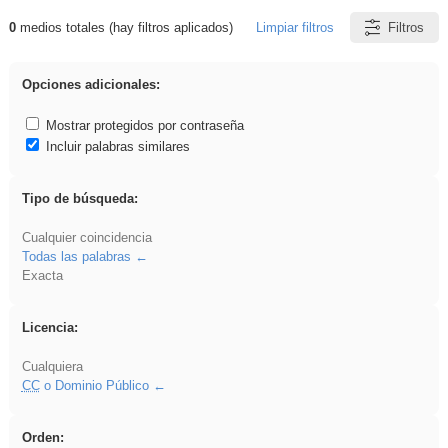
0
medios totales (hay filtros aplicados)
Limpiar filtros
Filtros
Resultados de: carrocero
Opciones adicionales:
Mostrar protegidos por contraseña
Incluir palabras similares
Tipo de búsqueda:
Cualquier coincidencia
Todas las palabras
Exacta
Licencia:
Cualquiera
CC
o Dominio Público
Orden: