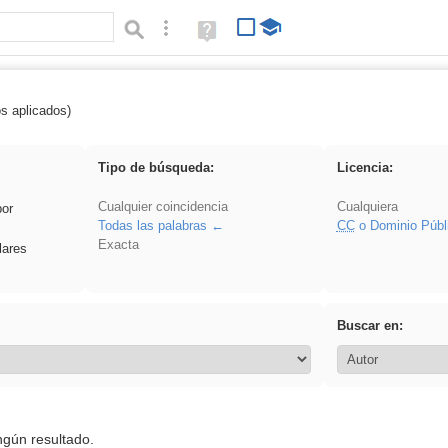
Búsqueda avanzada
Ayuda
(en
ventana
nueva)
os aplicados)
carrocero
Tipo de búsqueda:
Licencia:
Cualquier coincidencia
Cualquiera
por
Todas las palabras
CC
o Dominio Públ
Exacta
lares
Buscar en:
ngún resultado.