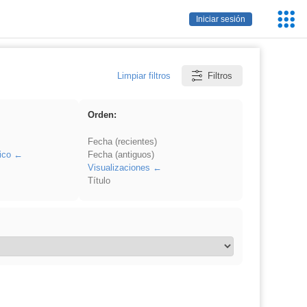
Servic
Iniciar sesión
Educa
Limpiar filtros
Filtros
Orden:
Fecha (recientes)
ico
Fecha (antiguos)
Visualizaciones
Título