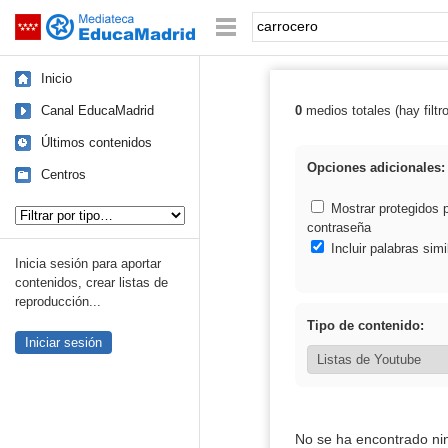
Mediateca de EducaMadrid
Saltar navegación
Palabra o frase:
Inicio
Canal EducaMadrid
0
medios totales (hay filtr
Resultados de: 
Últimos contenidos
Opciones adicionales:
Centros
Tipo de contenido:
Mostrar protegidos 
contraseña
Incluir palabras simi
Inicia sesión para aportar
contenidos, crear listas de
reproducción...
Tipo de contenido:
Iniciar sesión
No se ha encontrado ni