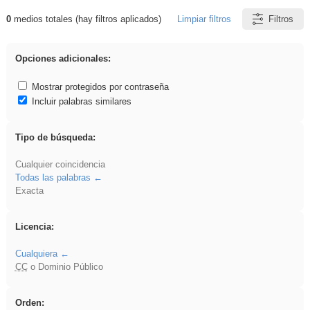
0
medios totales (hay filtros aplicados)
Limpiar filtros
Filtros
Resultados de: carrocero
Opciones adicionales:
Mostrar protegidos por contraseña
Incluir palabras similares
Tipo de búsqueda:
Cualquier coincidencia
Todas las palabras
Exacta
Licencia:
Cualquiera
CC
o Dominio Público
Orden: