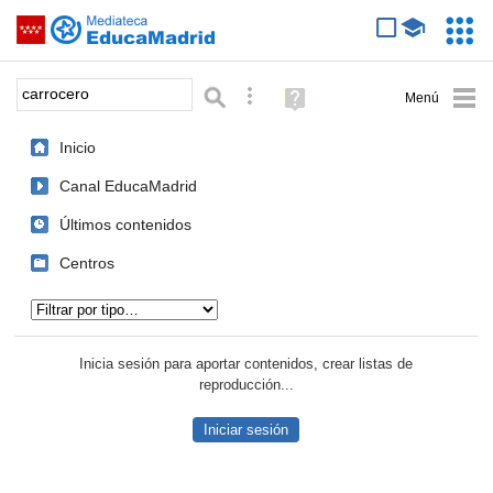
Mediateca de EducaMadrid
Saltar navegación
Servic
Educa
Palabra o frase:
Búsqueda avanzada
Ayuda
(en
ventana
Inicio
nueva)
Canal EducaMadrid
Últimos contenidos
Centros
Tipo de contenido:
Inicia sesión para aportar contenidos, crear listas de
reproducción...
Iniciar sesión