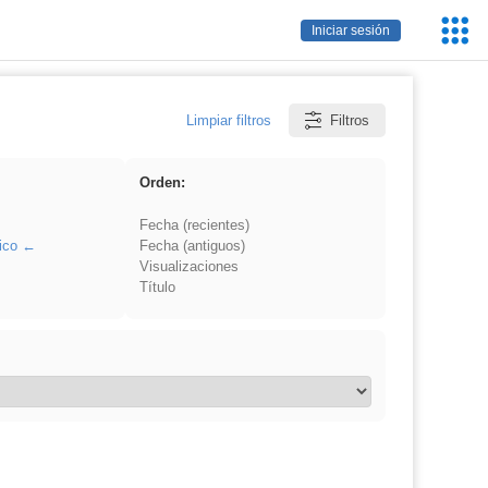
Servic
Iniciar sesión
Educa
Limpiar filtros
Filtros
Orden:
Fecha (recientes)
ico
Fecha (antiguos)
Visualizaciones
Título