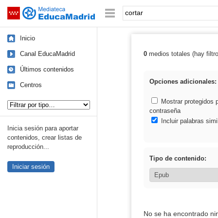
Mediateca de EducaMadrid
Saltar navegación
Palabra o frase:
Inicio
Canal EducaMadrid
0
medios totales (hay filtr
Resultados de: 
Últimos contenidos
Opciones adicionales:
Centros
Tipo de contenido:
Mostrar protegidos 
contraseña
Incluir palabras simi
Inicia sesión para aportar
contenidos, crear listas de
reproducción...
Tipo de contenido:
Iniciar sesión
No se ha encontrado ni