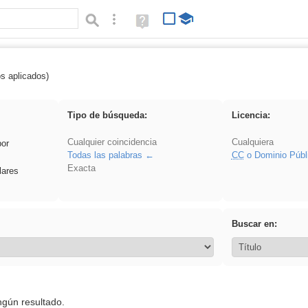
Búsqueda avanzada
Ayuda
(en
ventana
nueva)
os aplicados)
cortar
Tipo de búsqueda:
Licencia:
Cualquier coincidencia
Cualquiera
por
Todas las palabras
CC
o Dominio Públ
Exacta
lares
Buscar en:
ngún resultado.