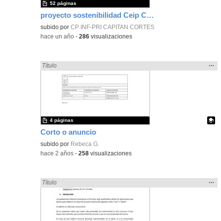
52 páginas
proyecto sostenibilidad Ceip Capitán Cortés
subido por
CP INF-PRI CAPITAN CORTES
-
hace un año
-
286
visualizaciones
Mos
…
Encontrado «cortar» en:
Título
la
ubic
de l
bús
4 páginas
Corto o anuncio
Contenido educativo.
subido por
Rebeca G.
-
hace 2 años
-
258
visualizaciones
Mos
…
Encontrado «cortar» en:
Título
la
ubic
de l
bús