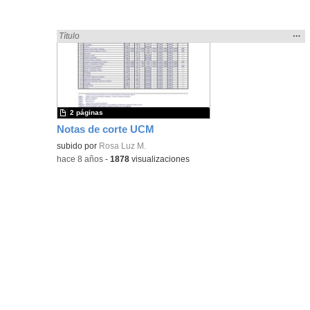
Mos
…
Encontrado «cortar» en:
Título
la
ubic
de l
bús
2 páginas
Notas de corte UCM
subido por
Rosa Luz M.
-
hace 8 años
-
1878
visualizaciones