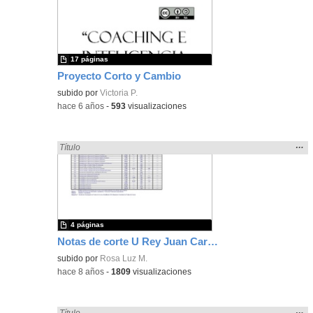
ubic
de l
bús
17 páginas
Proyecto Corto y Cambio
subido por
Victoria P.
-
hace 6 años
-
593
visualizaciones
Mos
…
Encontrado «cortar» en:
Título
la
ubic
de l
bús
4 páginas
Notas de corte U Rey Juan Carlos
subido por
Rosa Luz M.
-
hace 8 años
-
1809
visualizaciones
Mos
…
Encontrado «cortar» en:
Título