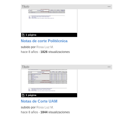
Mos
…
Encontrado «cortar» en:
Título
la
ubic
de l
bús
1 página
Notas de corte Politécnica
subido por
Rosa Luz M.
-
hace 8 años
-
1826
visualizaciones
Mos
…
Encontrado «cortar» en:
Título
la
ubic
de l
bús
1 página
Notas de Corte UAM
subido por
Rosa Luz M.
-
hace 8 años
-
1844
visualizaciones