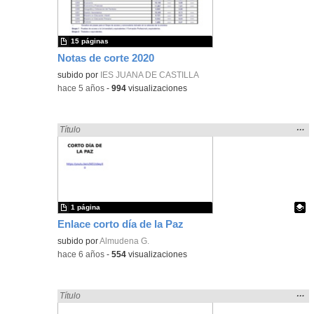
bús
15 páginas
Notas de corte 2020
subido por
IES JUANA DE CASTILLA
-
hace 5 años
-
994
visualizaciones
Mos
…
Encontrado «cortar» en:
Título
la
ubic
de l
bús
1 página
Enlace corto día de la Paz
Contenido educativo.
subido por
Almudena G.
-
hace 6 años
-
554
visualizaciones
Mos
…
Encontrado «cortar» en:
Título
la