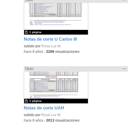
la
ubic
de l
bús
1 página
Notas de corte U Carlos III
subido por
Rosa Luz M.
-
hace 8 años
-
2206
visualizaciones
Mos
…
Encontrado «cortar» en:
Título
la
ubic
de l
bús
1 página
Notas de corte UAH
subido por
Rosa Luz M.
-
hace 8 años
-
2013
visualizaciones