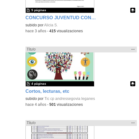
5 páginas
CONCURSO JUVENTUD CONTRA LA VIOLENCIA SOBRE LAS MUJERES: VÍDEOS CORTOS.
Contenido educativo.
subido por
Alicia S.
-
hace 3 años
-
415
visualizaciones
Mos
…
Encontrado «cortar» en:
Título
la
ubic
de l
bús
4 páginas
Cortos, lecturas, etc
Contenido educativo.
subido por
Tic cp andressegovia leganes
-
hace 4 años
-
501
visualizaciones
Mos
…
Encontrado «cortar» en:
Título
la
ubic
de l