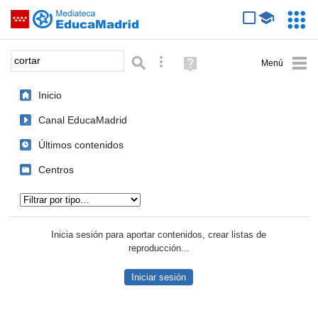
Mediateca de EducaMadrid
Saltar navegación
Servic
Educa
Palabra o frase:
Búsqueda avanzada
Ayuda
(en
ventana
Inicio
nueva)
Canal EducaMadrid
Últimos contenidos
Centros
Tipo de contenido:
Inicia sesión para aportar contenidos, crear listas de
reproducción...
Iniciar sesión