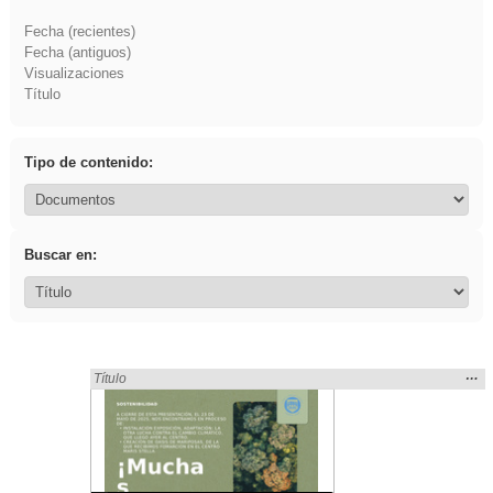
Fecha (recientes)
Fecha (antiguos)
Visualizaciones
Título
Tipo de contenido:
Buscar en:
Mos
…
Encontrado «cortar» en:
Título
la
ubic
de l
bús